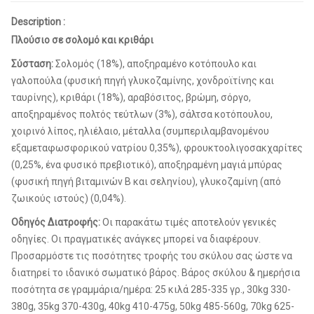
Description :
Πλούσιο σε σολομό και κριθάρι
Σύσταση:
Σολομός (18%), αποξηραμένο κοτόπουλο και
γαλοπούλα (φυσική πηγή γλυκοζαμίνης, χονδροϊτίνης και
ταυρίνης), κριθάρι (18%), αραβόσιτος, βρώμη, σόργο,
αποξηραμένος πολτός τεύτλων (3%), σάλτσα κοτόπουλου,
χοιρινό λίπος, ηλιέλαιο, μέταλλα (συμπεριλαμβανομένου
εξαμεταφωσφορικού νατρίου 0,35%), φρουκτοολιγοσακχαρίτες
(0,25%, ένα φυσικό πρεβιοτικό), αποξηραμένη μαγιά μπύρας
(φυσική πηγή βιταμινών Β και σεληνίου), γλυκοζαμίνη (από
ζωικούς ιστούς) (0,04%).
Οδηγός Διατροφής:
Οι παρακάτω τιμές αποτελούν γενικές
οδηγίες. Οι πραγματικές ανάγκες μπορεί να διαφέρουν.
Προσαρμόστε τις ποσότητες τροφής του σκύλου σας ώστε να
διατηρεί το ιδανικό σωματικό βάρος. Βάρος σκύλου & ημερήσια
ποσότητα σε γραμμάρια/ημέρα: 25 κιλά 285-335 γρ., 30kg 330-
380g, 35kg 370-430g, 40kg 410-475g, 50kg 485-560g, 70kg 625-