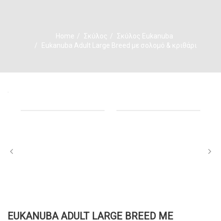
Home
Σκύλος
Σκύλος Eukanuba
Εukanuba Adult Large Breed με σολομό & κριθάρι
ΕUKANUBA ADULT LARGE BREED ΜΕ