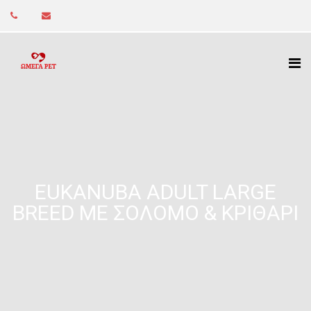
ΕUKANUBA ADULT LARGE
BREED ΜΕ ΣΟΛΟΜΌ & ΚΡΙΘΆΡΙ