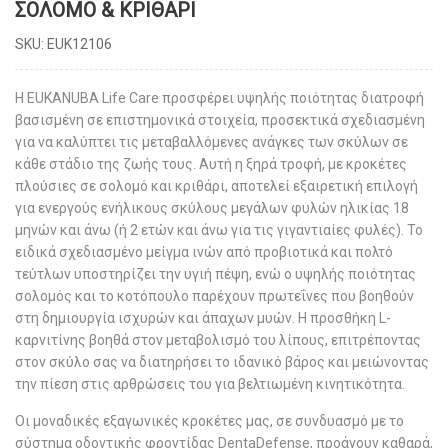
ΣΟΛΟΜΌ & ΚΡΙΘΆΡΙ
SKU:
EUK12106
Η EUKANUBA Life Care προσφέρει υψηλής ποιότητας διατροφή
βασισμένη σε επιστημονικά στοιχεία, προσεκτικά σχεδιασμένη
για να καλύπτει τις μεταβαλλόμενες ανάγκες των σκύλων σε
κάθε στάδιο της ζωής τους. Αυτή η ξηρά τροφή, με κροκέτες
πλούσιες σε σολομό και κριθάρι, αποτελεί εξαιρετική επιλογή
για ενεργούς ενήλικους σκύλους μεγάλων φυλών ηλικίας 18
μηνών και άνω (ή 2 ετών και άνω για τις γιγαντιαίες φυλές). Το
ειδικά σχεδιασμένο μείγμα ινών από πρoβιοτικά και πολτό
τεύτλων υποστηρίζει την υγιή πέψη, ενώ ο υψηλής ποιότητας
σολομός και το κοτόπουλο παρέχουν πρωτεΐνες που βοηθούν
στη δημιουργία ισχυρών και άπαχων μυών. Η προσθήκη L-
καρνιτίνης βοηθά στον μεταβολισμό του λίπους, επιτρέποντας
στον σκύλο σας να διατηρήσει το ιδανικό βάρος και μειώνοντας
την πίεση στις αρθρώσεις του για βελτιωμένη κινητικότητα.
Οι μοναδικές εξαγωνικές κροκέτες μας, σε συνδυασμό με το
σύστημα οδοντικής φροντίδας DentaDefense, προάγουν καθαρά,