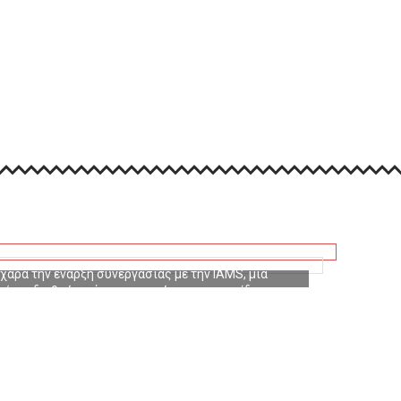
α με την IAMS Petfood
IAMS στο portfolio της Η ΩΜΕΓΑpet
 χαρά την έναρξη συνεργασίας με την IAMS, μία
μένες διεθνώς μάρκες τροφών για κατοικίδια.
στις Ηνωμένες Πολιτείες από τον