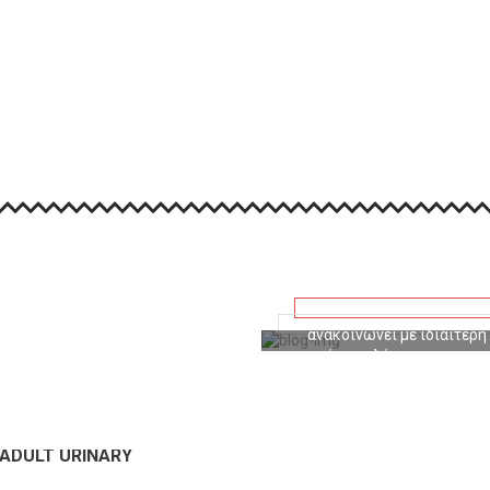
EUKANUBA
Νέα συνεργασί
ΑΝΑΚΟΙΝΏΣΕΙΣ/BLOG
Η ΩΜΕΓΑpet εντάσσει την 
ανακοινώνει με ιδιαίτερη
από τις πλέον αναγνωρισ
Η IAMS ιδρύθηκε το 1946 
VIEW MORE
 ADULT URINARY