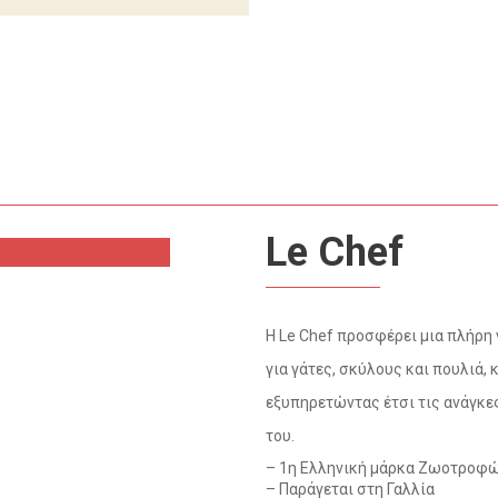
Le Chef
Η Le Chef προσφέρει μια πλήρη
για γάτες, σκύλους και πουλιά,
εξυπηρετώντας έτσι τις ανάγκες
του.
– 1η Ελληνική μάρκα Ζωοτροφών
– Παράγεται στη Γαλλία