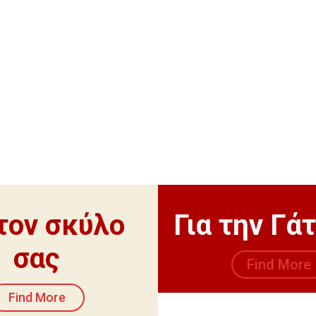
 τον σκύλο
Για την Γά
σας
Find More
Find More