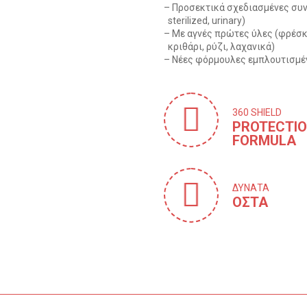
– Προσεκτικά σχεδιασμένες συντα
sterilized, urinary)
– Mε αγνές πρώτες ύλες (φρέσ
κριθάρι, ρύζι, λαχανικά)
– Νέες φόρμουλες εμπλουτισμέν
360 SHIELD
PROTECTI
FORMULA
ΔΥΝΑΤΑ
OΣΤΑ