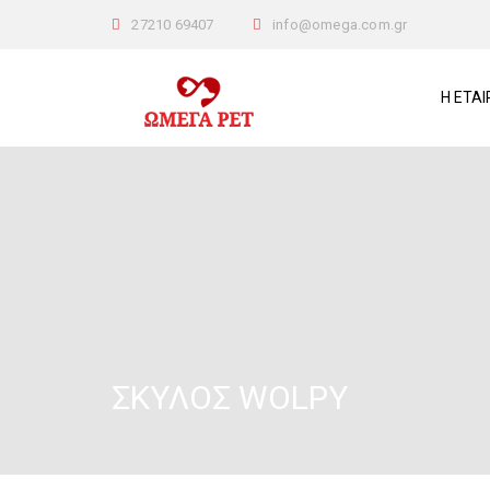
27210 69407
info@omega.com.gr
Η ΕΤΑΙ
ΣΚΎΛΟΣ WOLPY