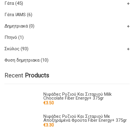
Γάτα
(45)
Γάτα IAMS
(6)
Δημητριακά
(0)
Πτηνό
(1)
Σκύλος
(93)
Φυση δημητριακα
(10)
Recent
Products
Νιφάδες Ρυζιού Και Σιταριού Milk
Chocolate Fiber Energy+ 375gr
€
3.50
Νιφάδες Ρυζιού Και Σιταριού Με
Αποξηραμένα Φρούτα Fiber Energy+ 375gr
€
3.30