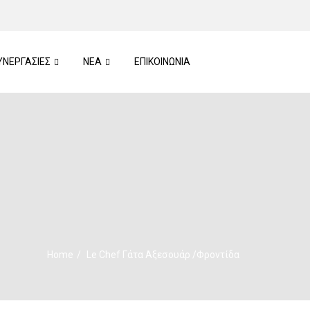
ΥΝΕΡΓΑΣΙΕΣ
ΝΕΑ
ΕΠΙΚΟΙΝΩΝΙΑ
Home
Le Chef Γάτα Αξεσουάρ /Φροντίδα