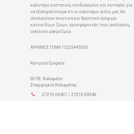
καλύτερα συστατικά, συνδυασμούς και συνταγές για
να εξασφαλίσουμε ότι οι καλύτεροι φίλοι μας θα
απολαύσουν ποιοτικά και θρεπτικά τρόφιμα
κατοικίδιων ζώων, προσφέροντάς τους απόλαυση,
υγεία και μακροζωία.
ΑΡΙΘΜΟΣ ΓΕΜΗ 15225445000
Κεντρικά Γραφεία:
ΒΙ.ΠΕ.
Καλαμάτα
Σπερχογεία Καλαμάτας
27210 69407 / 27210 69346
27210 69408
info@omega.com.gr