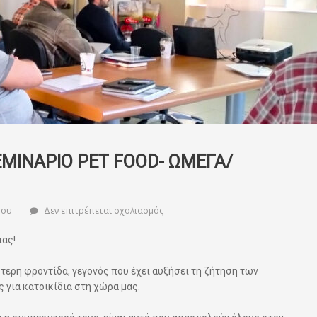
ΕΜΙΝΑΡΙΟ PET FOOD- ΩΜΕΓΑ/
στο
που
Δεν επιτρέπεται σχολιασμός
ΔΕΛΤΙΟ
ΤΥΠΟΥ
ιας!
ΣΕΜΙΝΑΡΙΟ
PET
FOOD-
τερη φροντίδα, γεγονός που έχει αυξήσει τη ζήτηση των
ΩΜΕΓΑ/
για κατοικίδια στη χώρα μας.
NUTRITIONISTAS