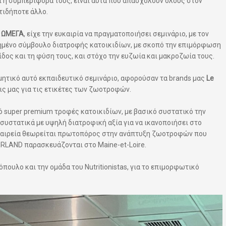
 η συμπεριφορά τους, είναι αυτά που απασχολούν όλους στον
ιδήποτε άλλο.
α
ΩΜΕΓΑ
, είχε την ευκαιρία να πραγματοποιήσει σεμινάριο, με τον
μένο σύμβουλο διατροφής κατοικιδίων, με σκοπό την επιμόρφωση
δος και τη φύση τους, και στόχο την ευζωία και μακροζωία τους.
ητικό αυτό εκπαιδευτικό σεμινάριο, αφορούσαν τα brands μας
Le
ις μας για τις ετικέτες των ζωοτροφών.
πό super premium τροφές κατοικιδίων, με βασικό συστατικό την
ι συστατικά με υψηλή διατροφική αξία για να ικανοποιήσει στο
εταιρεία θεωρείται πρωτοπόρος στην ανάπτυξη ζωοτροφών που
ERLAND παρασκευάζονται στο Maine-et-Loire.
υλο και την ομάδα του Nutritionistas, για το επιμορφωτικό