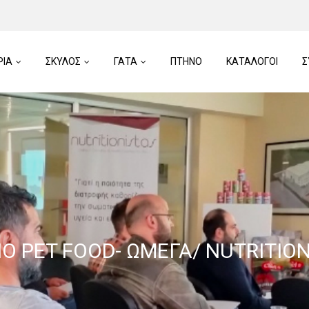
ΡΙΑ
ΣΚΥΛΟΣ
ΓΑΤΑ
ΠTHNO
ΚΑΤΑΛΟΓΟΙ
Σ
Ο PET FOOD- ΩΜΕΓΑ/ NUTRITIO