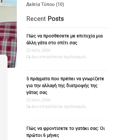
Δελτία Τύπου (10)
Recent
Posts
Πώς να προσθέσετε με επιτυχία μια
άλλη γάτα στο σπίτι σας
22 Ιούν, 2026
στο
Δεν επιτρέπεται σχολιασμός
Πώς
να
προσθέσετε
5 πράγματα που πρέπει να γνωρίζετε
με
επιτυχία
για την αλλαγή της διατροφής της
μια
γάτας σας
άλλη
22 Ιούν, 2026
γάτα
στο
Δεν επιτρέπεται σχολιασμός
στο
5
σπίτι
πράγματα
σας
που
Πώς να φροντίσετε το γατάκι σας: Οι
πρέπει
να
πρώτοι 6 μήνες
γνωρίζετε