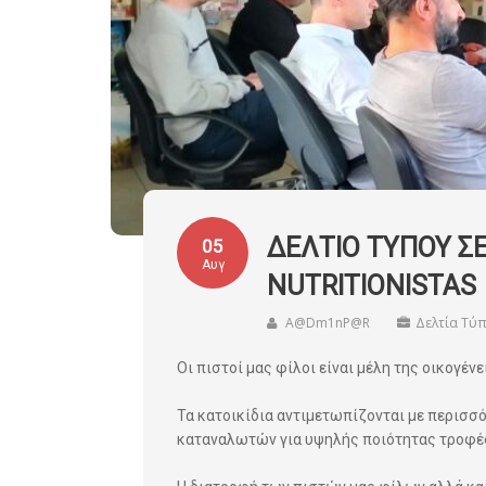
ΔΕΛΤΙΟ ΤΥΠΟΥ Σ
05
Αυγ
NUTRITIONISTAS
A@dm1nP@r
Δελτία Τύ
Οι πιστοί μας φίλοι είναι μέλη της οικογένε
Τα κατοικίδια αντιμετωπίζονται με περισσό
καταναλωτών για υψηλής ποιότητας τροφές 