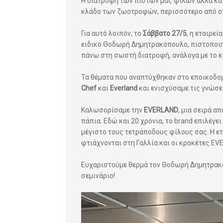
Η διατροφή των πιστών μας φίλων αλλά και
κλάδο των ζωοτροφών, περισσότερο από οτ
Για αυτό λοιπόν, το
Σάββατο 27/5
, η εταιρεί
ειδικό Θοδωρή Δημητρακόπουλο, πιστοποιη
πάνω στη σωστή διατροφή, ανάλογα με το εί
Τα θέματα που αναπτύχθηκαν στο εποικοδομ
Chef
και
Everland
και ενισχύσαμε τις γνώσε
Καλωσορίσαμε την
EVERLAND
, μια σειρά α
πάπια. Εδώ και 20 χρόνια, το brand επιλέγε
μέγιστο τους τετράποδους φίλους σας. Η 
φτιάχνονται στη Γαλλία και οι κροκέτες EV
Ευχαριστούμε θερμά τον Θοδωρή Δημητρακόπο
σεμινάριο!