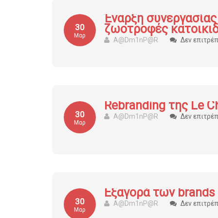
Έναρξη συνεργασίας μ
ζωοτροφές κατοικι
30
Μαρ
A@dm1nP@r
Δεν επιτρέ
Rebranding της Le C
30
A@dm1nP@r
Δεν επιτρέ
Μαρ
Εξαγορά των brands 
30
A@dm1nP@r
Δεν επιτρέ
Μαρ