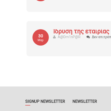
Ίδρυση της εταιρία
30
A@dm1nP@r
Δεν επιτρέ
Μαρ
SIGNUP NEWSLETTER
NEWSLETTER