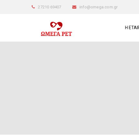
27210 69407
info@omega.com.gr
Η ΕΤΑΙ