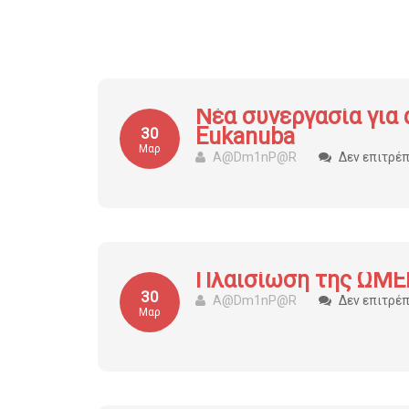
Νέα συνεργασία για 
Eukanuba
30
Μαρ
A@dm1nP@r
Δεν επιτρέ
Πλαισίωση της ΩΜΕΓΑ
30
A@dm1nP@r
Δεν επιτρέ
Μαρ